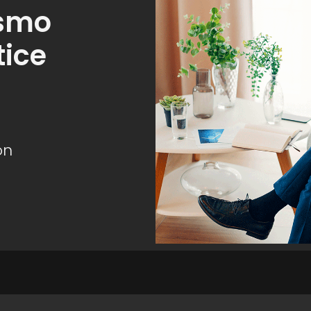
smo
tice
ón