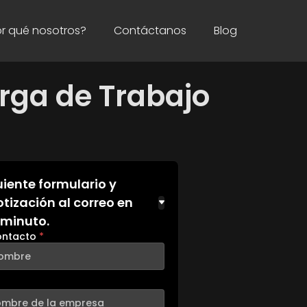
or qué nosotros?
Contáctanos
Blog
rga de Trabajo
guiente formulario y
otización al correo en
 minuto.
ontacto
*