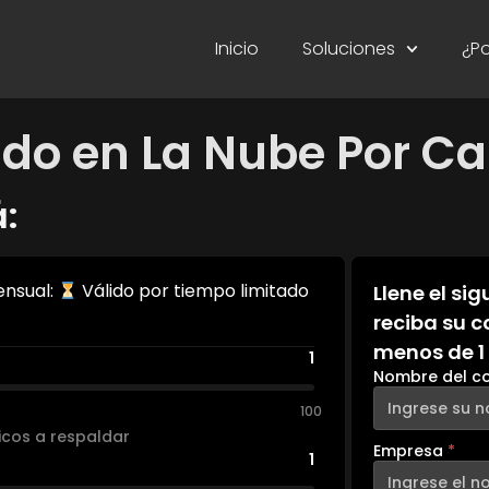
Inicio
Soluciones
¿P
ldo en La Nube Por Ca
á:
nsual:
Válido por tiempo limitado
Llene el si
reciba su c
menos de 1
1
Nombre del c
100
sicos a respaldar
Empresa
*
1